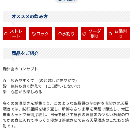
オススメの飲み方
ストレ
ソーダ
お湯割
○
◎
ロック
○
水割り
◎
○
ート
割り
り
商品をご紹介
呑酔楽のコンセプト
呑 飲みやすくて (のど越しが爽やかで)
酔 気持ち良く酔えて (二日酔いしないで)
楽 心底から楽しめる
多くのお酒屋さんが集まり、このような高品質の芋焼酎を希望され天星
酒造では、試行錯誤を繰り返し、新鮮なさつま芋を黒麹で醸造し、常圧
末垂カットで蒸留採取し、日光を通さず昼夜の温度差の少ない石蔵の中
でかめ壺に入れてゆっくり寝かせ熟成させて造る天星酒造のこだわり焼
酎です。