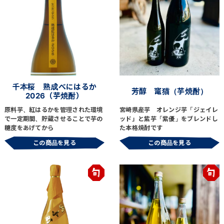
千本桜 熟成べにはるか
芳醇 竃猫（芋焼酎）
2026（芋焼酎）
原料芋、紅はるかを管理された環境
宮崎県産芋 オレンジ芋「ジェイレ
で一定期間、貯蔵させることで芋の
ッド」と紫芋「紫優」をブレンドし
糖度をあげてから
た本格焼酎です
この商品を見る
この商品を見る