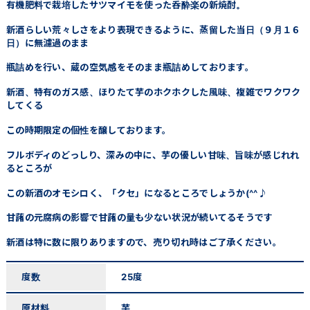
有機肥料で栽培したサツマイモを使った呑酔楽の新焼酎。
新酒らしい荒々しさをより表現できるように、蒸留した当日（９月１６
日）に無濾過のまま
瓶詰めを行い、蔵の空気感をそのまま瓶詰めしております。
新酒、特有のガス感、ほりたて芋のホクホクした風味、複雑でワクワク
してくる
この時期限定の個性を醸しております。
フルボディのどっしり、深みの中に、芋の優しい甘味、旨味が感じれれ
るところが
この新酒のオモシロく、「クセ」になるところでしょうか(^^♪
甘藷の元腐病の影響で甘藷の量も少ない状況が続いてるそうです
新酒は特に数に限りありますので、売り切れ時はご了承ください。
度数
25度
原材料
芋