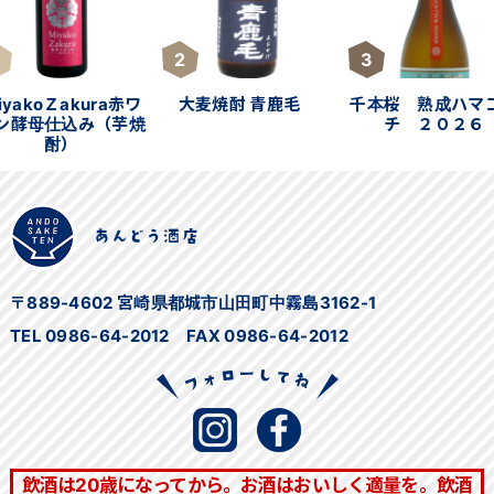
2
3
iyakoＺakura赤ワ
大麦焼酎 青鹿毛
千本桜 熟成ハマ
ン酵母仕込み（芋焼
チ ２０２６
酎）
〒889-4602 宮崎県都城市山田町中霧島3162-1
TEL 0986-64-2012 FAX 0986-64-2012
飲酒は20歳になってから。お酒はおいしく適量を。飲酒