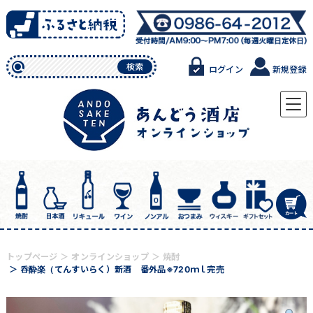
Skip
to
content
検索
ログイン
新規登録
トップページ
オンラインショップ
焼酎
呑酔楽（てんすいらく）新酒 番外品※720ｍｌ完売