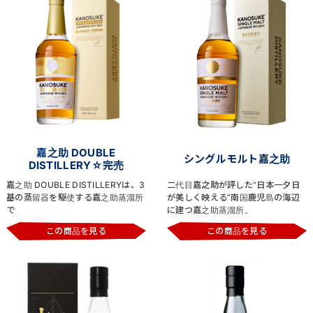
嘉之助 DOUBLE
シングルモルト嘉之助
DISTILLERY☆完売
嘉之助 DOUBLE DISTILLERYは、3
二代目嘉之助が評した“日本一夕日
基の蒸留器を駆使する嘉之助蒸溜所
が美しく映える”南国鹿児島の海辺
で
に建つ嘉之助蒸溜所。
この商品を見る
この商品を見る