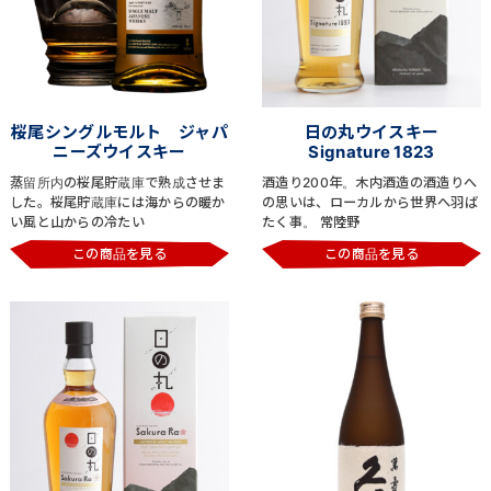
桜尾シングルモルト ジャパ
日の丸ウイスキー
ニーズウイスキー
Signature 1823
蒸留所内の桜尾貯蔵庫で熟成させま
酒造り200年。木内酒造の酒造りへ
した。桜尾貯蔵庫には海からの暖か
の思いは、ローカルから世界へ羽ば
い風と山からの冷たい
たく事。 常陸野
この商品を見る
この商品を見る