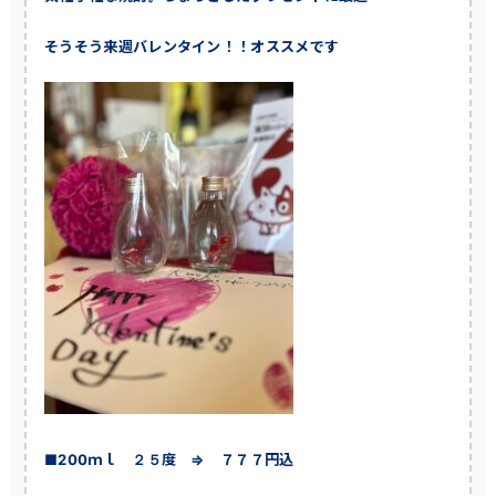
そうそう来週バレンタイン！！オススメです
■200ｍｌ ２５度 ⇒ ７７７円込