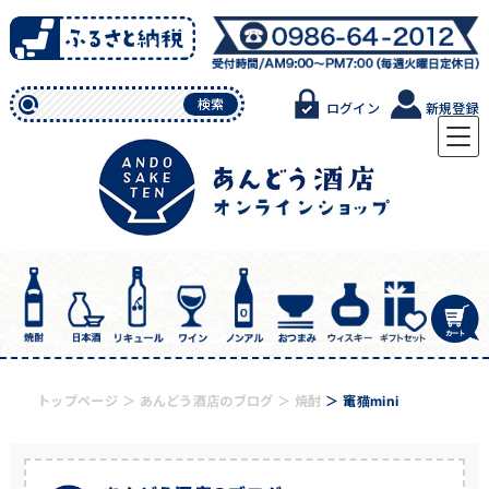
Skip
to
content
検索
ログイン
新規登録
トップページ
あんどう酒店のブログ
焼酎
竃猫mini