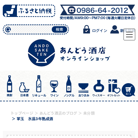
Skip
to
content
検索
ログイン
新規登録
トップページ
あんどう酒店のブログ
未分類
掌玉 氷温3年熟成酒