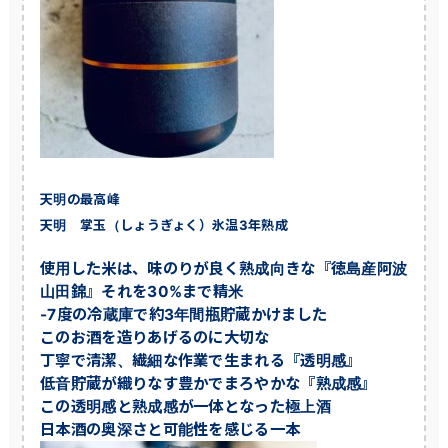
天明の最高峰
天明 掌玉（しょうぎょく）氷温3年熟成
使用した米は、味のりが良く熟成向きな『徳島産阿波
山田錦』それを30%まで精米
-7度の冷蔵庫で約3年間瓶貯蔵かけました
このお酒を造りあげるのに大切な
丁寧で清潔、繊細な作業で生まれる『透明感』
低音貯蔵が織りなす豊かでまろやかな『熟成感』
この透明感と熟成感が一体となった極上酒
日本酒の奥深さと可能性を感じる一本