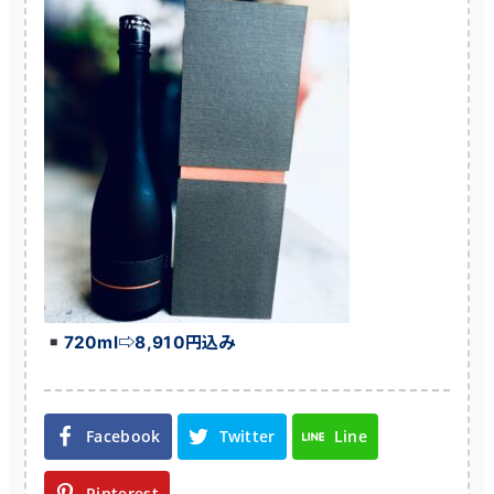
720ml⇨8,910円込み
Facebook
Twitter
Line
Pinterest