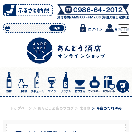
Skip
to
content
検索
ログイン
新規登録
トップページ
あんどう酒店のブログ
未分類
今夜のだれやみ