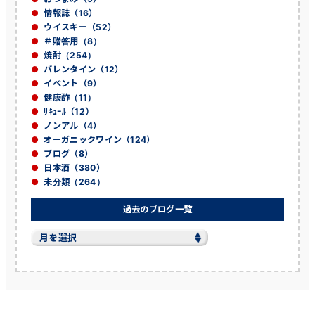
情報誌（16）
ウイスキー（52）
＃贈答用（8）
焼酎（254）
バレンタイン（12）
イベント（9）
健康酢（11）
ﾘｷｭｰﾙ（12）
ノンアル（4）
オーガニックワイン（124）
ブログ（8）
日本酒（380）
未分類（264）
過去のブログ一覧
過
去
の
ブ
ロ
グ