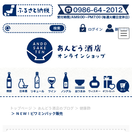
Skip
to
content
検索
ログイン
新規登録
トップページ
あんどう酒店のブログ
健康酢
ＮＥＷ！ビワミンパック販売